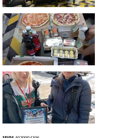
ИНН
4029994306