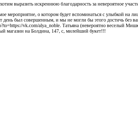
отим выразить искреннюю благодарность за невероятное участи
е мероприятие, о котором будет вспоминаться с улыбкой на лице
т день был совершенным, и мы не могли бы этого достичь без 
go?to=https://vk.com/alya_noble. Татьяна (невероятно веселый Миш
ый магазин на Болдина, 147, с, милейший букет!!!