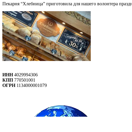
Пекарня “Хлебница” приготовила для нашего волонтера праздн
ИНН
4029994306
КПП
770501001
ОГРН
1134000001079