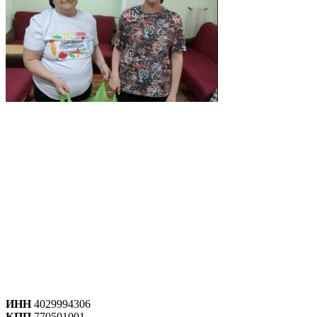
ИНН
4029994306
КПП
770501001