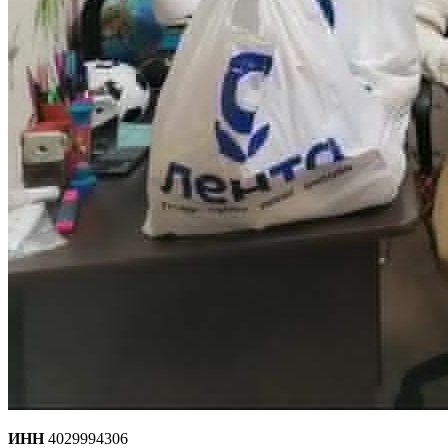
ИНН
4029994306