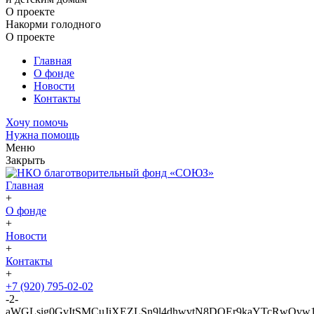
О проекте
Накорми голодного
О проекте
Главная
О фонде
Новости
Контакты
Хочу помочь
Нужна помощь
Меню
Закрыть
Главная
+
О фонде
+
Новости
+
Контакты
+
+7 (920) 795-02-02
-2-
aWGLsig0GvItSMCuJiXEZLSn9l4dhwvtN8DQEr9kaYTcRwQvw1