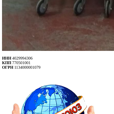
ИНН
4029994306
КПП
770501001
ОГРН
1134000001079